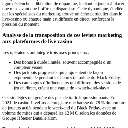
ligne déclenche la libération de dopamine, incitant le joueur à placer
une mise avant que l’offre ne disparaisse. Cette dynamique, étudiée
par les spécialistes du marketing, trouve un écho particulier dans le
live‑casino où chaque main est diffusée en direct, renforçant la
pression du moment.
Analyse de la transposition de ces leviers marketing
aux plateformes de live‑casino
Les opérateurs ont intégré trois axes principaux :
Des bonus à durée limitée, souvent accompagnés d’un
compteur visuel.
Des jackpots progressifs qui augmentent de façon
exponentielle pendant les heures de pointe du Black Friday.
Des campagnes d’influenceurs qui diffusent des sessions de
jeu en direct, créant une vague de « watch‑and‑play ».
Ces stratégies ont généré des pics de trafic impressionnants. En
2021, le casino LiveLux a enregistré une hausse de 78 % du nombre
de joueurs actifs pendant le week‑end du Black Friday, avec un
volume de mises qui a dépassé les 12 M €, selon les données de
Groupe Hôtelier Bataille.Com.