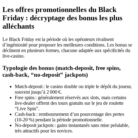
Les offres promotionnelles du Black
Friday : décryptage des bonus les plus
alléchants
Le Black Friday est la période où les opérateurs rivalisent
d’ingéniosité pour proposer les meilleures conditions. Les bonus se
déclinent en plusieurs formes, chacune adaptée aux spécificités du
live‑casino.
Typologie des bonus (match‑deposit, free spins,
cash‑back, “no‑deposit” jackpots)
Match‑deposit : le casino double ou triple le dépôt du joueur,
souvent jusqu’à 2 000 €.
Free spins : généralement réservés aux slots, mais certains
live‑dealer offrent des tours gratuits sur le jeu de roulette
“Live Spin”.
Cash‑back : remboursement d’un pourcentage des pertes
(10‑20 %) pendant la période promotionnelle.
No‑deposit jackpots : gains instantanés sans mise préalable,
très attractifs pour les novices.