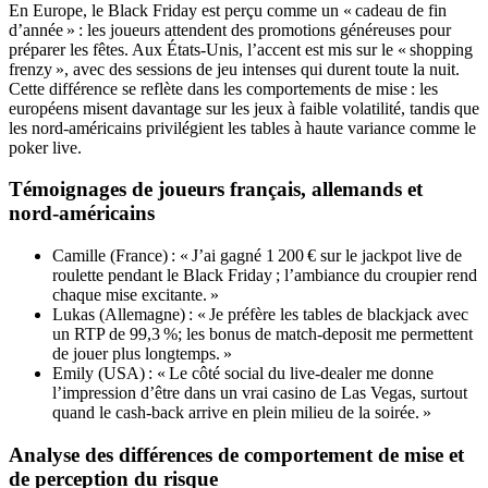
En Europe, le Black Friday est perçu comme un « cadeau de fin
d’année » : les joueurs attendent des promotions généreuses pour
préparer les fêtes. Aux États‑Unis, l’accent est mis sur le « shopping
frenzy », avec des sessions de jeu intenses qui durent toute la nuit.
Cette différence se reflète dans les comportements de mise : les
européens misent davantage sur les jeux à faible volatilité, tandis que
les nord‑américains privilégient les tables à haute variance comme le
poker live.
Témoignages de joueurs français, allemands et
nord‑américains
Camille (France) : « J’ai gagné 1 200 € sur le jackpot live de
roulette pendant le Black Friday ; l’ambiance du croupier rend
chaque mise excitante. »
Lukas (Allemagne) : « Je préfère les tables de blackjack avec
un RTP de 99,3 %; les bonus de match‑deposit me permettent
de jouer plus longtemps. »
Emily (USA) : « Le côté social du live‑dealer me donne
l’impression d’être dans un vrai casino de Las Vegas, surtout
quand le cash‑back arrive en plein milieu de la soirée. »
Analyse des différences de comportement de mise et
de perception du risque