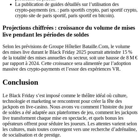
La publication de guides détaillés sur l’utilisation des
crypto‑payments (ex. : paris sportifs crypto, pari sportif crypto,
crypto site de paris sportif, paris sportif en bitcoin).
Projections chiffrées : croissance du volume de mises
live pendant les périodes de soldes
Selon les prévisions de Groupe Hôtelier Bataille.Com, le volume
des mises live durant le Black Friday 2025 pourrait atteindre 15 %
de la totalité des mises annuelles du secteur, soit une hausse de 8 M €
par rapport à 2024. Cette croissance sera alimentée par l’adoption
massive des crypto‑payments et l’essor des expériences VR.
Conclusion
Le Black Friday s’est imposé comme le théâtre idéal où culture,
technologie et marketing se rencontrent pour créer la fête des
jackpots en live‑casino. Nous avons vu comment l’histoire du jour
de soldes a été adaptée aux plateformes de jeu, comment les jackpots
live transforment chaque mise en spectacle, et quels bonus les
opérateurs offrent pour séduire les joueurs. Les attentes varient selon
les cultures, mais toutes convergent vers une recherche d’adrénaline,
de socialisation et de prestige.