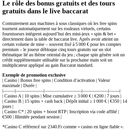
Le rôle des bonus gratuits et des tours
gratuits dans le live baccarat
Contrairement aux machines à sous classiques où les free spins
tournent automatiquement sur les rouleaux virtuels, certains
fournisseurs intègrent aujourd’hui des mini‑jeux « spin & bet »
directement dans la table de baccarat live. Après avoir atteint un
certain volume de mise – souvent fixé à 5 000 € pour les comptes
premium – le joueur débloque cinq tours gratuits sur un slot
thématique lié au thème oriental du jeu ; chaque spin génère soit un
crédit supplémentaire utilisable sur la prochaine main soit un
multiplicateur appliqué au gain Baccarat standard.
Exemple de promotion exclusive
| Casino | Bonus free spins | Condition d’activation | Valeur
maximale | Durée |
|——–|——————|————————|—————–|——-|
| Casino A | 10 spins | Mise cumulative ≥ 3 000 € | €200 | 7 jours |
| Casino B | 15 spins + cash back | Dépôt initial ≥ 1 000 € | €350 | 14
jours |
| Casino C* | 20 spins + boost RTP | Inscription via code affilié |
€500 | Illimitée pendant session |
*Casino C référencé sur 2340.Fr comme « casino en ligne fiable ».