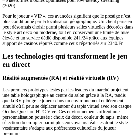
– Plateformes mobiles optimisées pour low‑latency streaming
(2020).
Pour le joueur « VIP », ces avancées signifient que le prestige n’est
plus conditionné par la localisation géographique. Un client parisien
peut désormais choisir parmi plusieurs salles virtuelles décorées dans
le style art déco ou moderne, tout en conservant une limite de mise
élevée et un service dédié disponible 24 h/24 grâce aux équipes
support de casinos réputés comme ceux répertoriés sur 2340.Fr.
Les technologies qui transforment le jeu
en direct
Réalité augmentée (RA) et réalité virtuelle (RV)
Les premiers prototypes testés par les leaders du marché projettent
une table holographique au centre du salon grâce à la RA, tandis
que la RV plonge le joueur dans un environnement entièrement
simulé où il peut se déplacer autour du tapis virtuel avec son casque
Oculus Quest ou HTC Vive. Ces environnements offrent une
personnalisation poussée : choix du décor, couleur du tapis, même
sélection du croupier parmi plusieurs avatars réalistes dont le style
vestimentaire s’adapte aux préférences culturelles du joueur
premium.