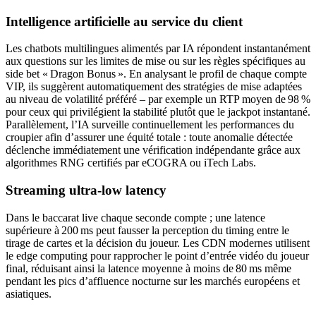
Intelligence artificielle au service du client
Les chatbots multilingues alimentés par IA répondent instantanément
aux questions sur les limites de mise ou sur les règles spécifiques au
side bet « Dragon Bonus ». En analysant le profil de chaque compte
VIP, ils suggèrent automatiquement des stratégies de mise adaptées
au niveau de volatilité préféré – par exemple un RTP moyen de 98 %
pour ceux qui privilégient la stabilité plutôt que le jackpot instantané.
Parallèlement, l’IA surveille continuellement les performances du
croupier afin d’assurer une équité totale : toute anomalie détectée
déclenche immédiatement une vérification indépendante grâce aux
algorithmes RNG certifiés par eCOGRA ou iTech Labs.
Streaming ultra‑low latency
Dans le baccarat live chaque seconde compte ; une latence
supérieure à 200 ms peut fausser la perception du timing entre le
tirage de cartes et la décision du joueur. Les CDN modernes utilisent
le edge computing pour rapprocher le point d’entrée vidéo du joueur
final, réduisant ainsi la latence moyenne à moins de 80 ms même
pendant les pics d’affluence nocturne sur les marchés européens et
asiatiques.