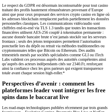
Le respect du GDPR est désormais incontournable pour tout casino
traitant des profils hautement rémunérateurs provenant d’Europe
ainsi que pour ceux proposant des services crypto casino en ligne où
les adresses blockchain remplacent parfois partiellement les données
personnelles classiques. Les communications vidéo/audio sont
chiffrées end‑to‑end via TLS 1.​3 tandis que toutes les transactions
financières utilisent AES‑256 couplé à tokenisation permanente :
aucune donnée bancaire brute n’est jamais stockée sur les serveurs
frontaux ; seuls des jetons temporaires permettent l’autorisation
ponctuelle lors du dépôt ou retrait via méthodes traditionnelles ou
cryptomonnaies telles que Bitcoin ou Ethereum. Des audits
trimestriels menés par sociétés spécialisées comme GLI ou iTech
Labs valident ces processus auprès des autorités compétentes ainsi
qu’auprès des acteurs indépendants cités sur 2340.Fr, renforçant
ainsi la confiance chez les gros parieurs qui exigent transparence
totale avant chaque session high‑roller.*
Perspectives d’avenir : comment les
plateformes leader vont intégrer les free
spins dans le baccarat live
Les road‑maps technologiques publiées récemment par trois grands