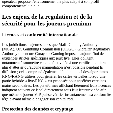
opérateur propose l’environnement le plus adapté à son profil
comportemental unique.
Les enjeux de la régulation et de la
sécurité pour les joueurs premium
Licences et conformité internationale
Les juridictions majeures telles que Malta Gaming Authority
(MGA), UK Gambling Commission (UKGC), Gibraltar Regulatory
Authority ou encore Curaçao eGaming imposent aujourd’hui des
exigences strictes spécifiques aux jeux live. Elles obligent
notamment à soumettre chaque flux vidéo à une certification tierce
afin d’attester qu’aucune manipulation n’est possible pendant la
diffusion ; cela comprend également l’audit annuel des algorithmes
RNG/RANG utilisés pour générer les cartes virtuelles lorsqu’une
partie hybride « live‑RNG » est proposée pour accélérer certaines
mains secondaires. Les plateformes affichant fièrement leurs licences
indiquent souvent ce label directement sous leur lecteur vidéo afin
que même le joueur VIP puisse vérifier instantanément sa conformité
légale avant même d’engager son capital réel.
Protection des données et cryptage