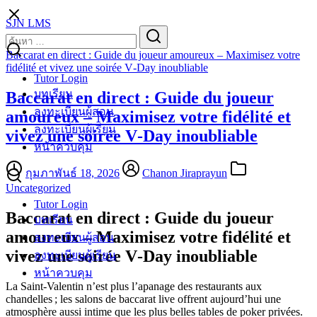
Skip
SJN LMS
to
Search
Search
content
for:
Baccarat en direct : Guide du joueur amoureux – Maximisez votre
fidélité et vivez une soirée V‑Day inoubliable
Tutor Login
บทเรียน
Baccarat en direct : Guide du joueur
ลงทะเบียนผู้สอน
amoureux – Maximisez votre fidélité et
ลงทะเบียนผู้เรียน
vivez une soirée V‑Day inoubliable
หน้าควบคุม
กุมภาพันธ์ 18, 2026
Chanon Jiraprayun
Uncategorized
Tutor Login
Baccarat en direct : Guide du joueur
บทเรียน
amoureux – Maximisez votre fidélité et
ลงทะเบียนผู้สอน
vivez une soirée V‑Day inoubliable
ลงทะเบียนผู้เรียน
หน้าควบคุม
La Saint‑Valentin n’est plus l’apanage des restaurants aux
chandelles ; les salons de baccarat live offrent aujourd’hui une
atmosphère aussi intime que les plus belles tables de poker privées.