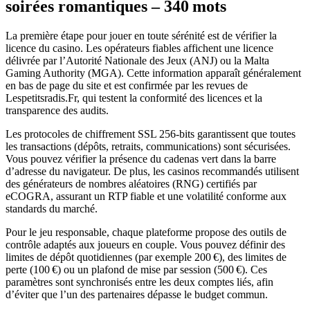
soirées romantiques – 340 mots
La première étape pour jouer en toute sérénité est de vérifier la
licence du casino. Les opérateurs fiables affichent une licence
délivrée par l’Autorité Nationale des Jeux (ANJ) ou la Malta
Gaming Authority (MGA). Cette information apparaît généralement
en bas de page du site et est confirmée par les revues de
Lespetitsradis.Fr, qui testent la conformité des licences et la
transparence des audits.
Les protocoles de chiffrement SSL 256‑bits garantissent que toutes
les transactions (dépôts, retraits, communications) sont sécurisées.
Vous pouvez vérifier la présence du cadenas vert dans la barre
d’adresse du navigateur. De plus, les casinos recommandés utilisent
des générateurs de nombres aléatoires (RNG) certifiés par
eCOGRA, assurant un RTP fiable et une volatilité conforme aux
standards du marché.
Pour le jeu responsable, chaque plateforme propose des outils de
contrôle adaptés aux joueurs en couple. Vous pouvez définir des
limites de dépôt quotidiennes (par exemple 200 €), des limites de
perte (100 €) ou un plafond de mise par session (500 €). Ces
paramètres sont synchronisés entre les deux comptes liés, afin
d’éviter que l’un des partenaires dépasse le budget commun.