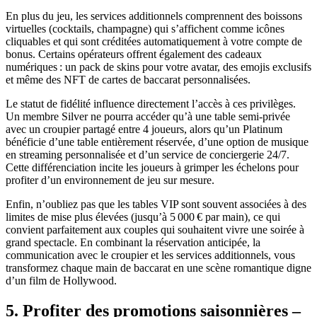
En plus du jeu, les services additionnels comprennent des boissons
virtuelles (cocktails, champagne) qui s’affichent comme icônes
cliquables et qui sont créditées automatiquement à votre compte de
bonus. Certains opérateurs offrent également des cadeaux
numériques : un pack de skins pour votre avatar, des emojis exclusifs
et même des NFT de cartes de baccarat personnalisées.
Le statut de fidélité influence directement l’accès à ces privilèges.
Un membre Silver ne pourra accéder qu’à une table semi‑privée
avec un croupier partagé entre 4 joueurs, alors qu’un Platinum
bénéficie d’une table entièrement réservée, d’une option de musique
en streaming personnalisée et d’un service de conciergerie 24/7.
Cette différenciation incite les joueurs à grimper les échelons pour
profiter d’un environnement de jeu sur mesure.
Enfin, n’oubliez pas que les tables VIP sont souvent associées à des
limites de mise plus élevées (jusqu’à 5 000 € par main), ce qui
convient parfaitement aux couples qui souhaitent vivre une soirée à
grand spectacle. En combinant la réservation anticipée, la
communication avec le croupier et les services additionnels, vous
transformez chaque main de baccarat en une scène romantique digne
d’un film de Hollywood.
5. Profiter des promotions saisonnières –