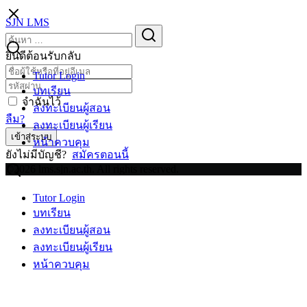
Skip
SJN LMS
to
Search
Search
content
for:
ยินดีต้อนรับกลับ
Tutor Login
บทเรียน
จำฉันไว้
ลงทะเบียนผู้สอน
ลืม?
ลงทะเบียนผู้เรียน
เข้าสู่ระบบ
หน้าควบคุม
ยังไม่มีบัญชี?
สมัครตอนนี้
©2026 lms.sjn.ac.th. All rights reserved.
Tutor Login
บทเรียน
ลงทะเบียนผู้สอน
ลงทะเบียนผู้เรียน
หน้าควบคุม