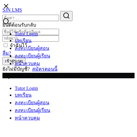
Skip
SJN LMS
to
Search
Search
content
for:
ยินดีต้อนรับกลับ
Tutor Login
บทเรียน
จำฉันไว้
ลงทะเบียนผู้สอน
ลืม?
ลงทะเบียนผู้เรียน
เข้าสู่ระบบ
หน้าควบคุม
ยังไม่มีบัญชี?
สมัครตอนนี้
©2026 lms.sjn.ac.th. All rights reserved.
Tutor Login
บทเรียน
ลงทะเบียนผู้สอน
ลงทะเบียนผู้เรียน
หน้าควบคุม