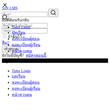
Skip
SJN LMS
to
Search
Search
content
for:
ยินดีต้อนรับกลับ
Tutor Login
บทเรียน
จำฉันไว้
ลงทะเบียนผู้สอน
ลืม?
ลงทะเบียนผู้เรียน
เข้าสู่ระบบ
หน้าควบคุม
ยังไม่มีบัญชี?
สมัครตอนนี้
©2026 lms.sjn.ac.th. All rights reserved.
Tutor Login
บทเรียน
ลงทะเบียนผู้สอน
ลงทะเบียนผู้เรียน
หน้าควบคุม