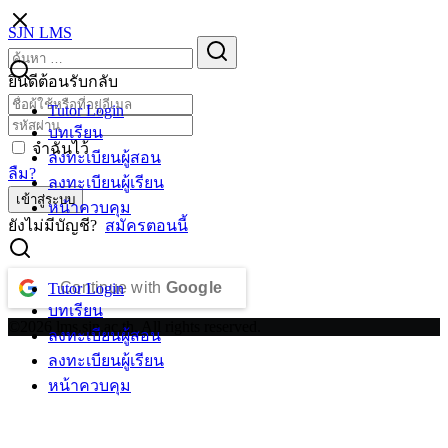
Skip
SJN LMS
to
Search
Search
content
for:
ยินดีต้อนรับกลับ
Tutor Login
บทเรียน
จำฉันไว้
ลงทะเบียนผู้สอน
ลืม?
ลงทะเบียนผู้เรียน
เข้าสู่ระบบ
หน้าควบคุม
ยังไม่มีบัญชี?
สมัครตอนนี้
Continue with
Google
Tutor Login
บทเรียน
©2026 lms.sjn.ac.th. All rights reserved.
ลงทะเบียนผู้สอน
ลงทะเบียนผู้เรียน
หน้าควบคุม