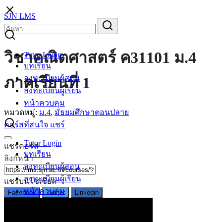
Skip
SJN LMS
to
Search
Search
content
for:
วิชาคณิตศาสตร์ ค31101 ม.4
Tutor Login
บทเรียน
ลงทะเบียนผู้สอน
ภาคเรียนที่ 1
ลงทะเบียนผู้เรียน
หน้าควบคุม
หมวดหมู่:
ม.4
,
มัธยมศึกษาตอนปลาย
คอร์สที่สนใจ
แชร์
Tutor Login
แชร์คอร์ส
บทเรียน
ลิงก์หน้า
ลงทะเบียนผู้สอน
ลงทะเบียนผู้เรียน
แชร์บนโซเชียล
หน้าควบคุม
Facebook
Twitter
Linkedin