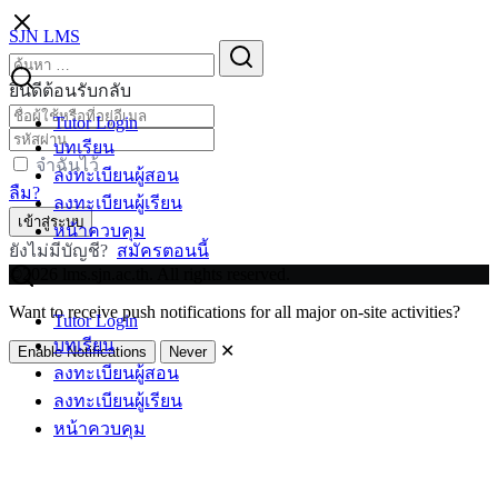
Skip
SJN LMS
to
Search
Search
content
for:
ยินดีต้อนรับกลับ
Tutor Login
บทเรียน
จำฉันไว้
ลงทะเบียนผู้สอน
ลืม?
ลงทะเบียนผู้เรียน
เข้าสู่ระบบ
หน้าควบคุม
ยังไม่มีบัญชี?
สมัครตอนนี้
©2026 lms.sjn.ac.th. All rights reserved.
Want to receive push notifications for all major on-site activities?
Tutor Login
บทเรียน
✕
Enable Notifications
Never
ลงทะเบียนผู้สอน
ลงทะเบียนผู้เรียน
หน้าควบคุม