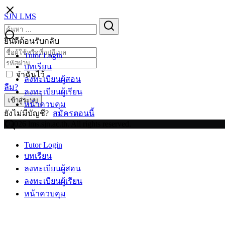
Skip
SJN LMS
to
Search
Search
content
for:
ยินดีต้อนรับกลับ
Tutor Login
บทเรียน
จำฉันไว้
ลงทะเบียนผู้สอน
ลืม?
ลงทะเบียนผู้เรียน
เข้าสู่ระบบ
หน้าควบคุม
ยังไม่มีบัญชี?
สมัครตอนนี้
©2026 lms.sjn.ac.th. All rights reserved.
Tutor Login
บทเรียน
ลงทะเบียนผู้สอน
ลงทะเบียนผู้เรียน
หน้าควบคุม