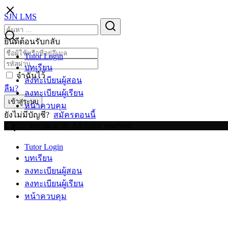
Skip
SJN LMS
to
Search
Search
content
for:
ยินดีต้อนรับกลับ
Tutor Login
บทเรียน
จำฉันไว้
ลงทะเบียนผู้สอน
ลืม?
ลงทะเบียนผู้เรียน
เข้าสู่ระบบ
หน้าควบคุม
ยังไม่มีบัญชี?
สมัครตอนนี้
©2026 lms.sjn.ac.th. All rights reserved.
Tutor Login
บทเรียน
ลงทะเบียนผู้สอน
ลงทะเบียนผู้เรียน
หน้าควบคุม