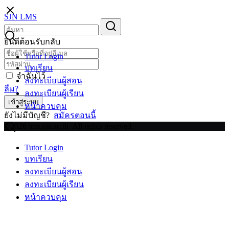
Skip
SJN LMS
to
Search
Search
content
for:
ยินดีต้อนรับกลับ
Tutor Login
บทเรียน
จำฉันไว้
ลงทะเบียนผู้สอน
ลืม?
ลงทะเบียนผู้เรียน
เข้าสู่ระบบ
หน้าควบคุม
ยังไม่มีบัญชี?
สมัครตอนนี้
©2026 lms.sjn.ac.th. All rights reserved.
Tutor Login
บทเรียน
ลงทะเบียนผู้สอน
ลงทะเบียนผู้เรียน
หน้าควบคุม