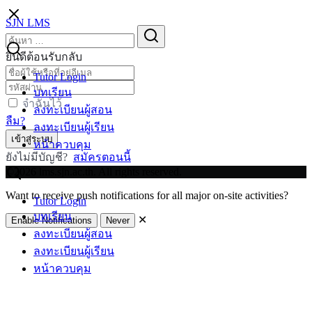
Skip
SJN LMS
to
Search
Search
content
for:
ยินดีต้อนรับกลับ
Tutor Login
บทเรียน
จำฉันไว้
ลงทะเบียนผู้สอน
ลืม?
ลงทะเบียนผู้เรียน
เข้าสู่ระบบ
หน้าควบคุม
ยังไม่มีบัญชี?
สมัครตอนนี้
©2026 lms.sjn.ac.th. All rights reserved.
Want to receive push notifications for all major on-site activities?
Tutor Login
บทเรียน
✕
Enable Notifications
Never
ลงทะเบียนผู้สอน
ลงทะเบียนผู้เรียน
หน้าควบคุม