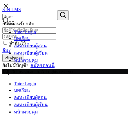
Skip
SJN LMS
to
Search
Search
content
for:
ยินดีต้อนรับกลับ
Tutor Login
บทเรียน
จำฉันไว้
ลงทะเบียนผู้สอน
ลืม?
ลงทะเบียนผู้เรียน
เข้าสู่ระบบ
หน้าควบคุม
ยังไม่มีบัญชี?
สมัครตอนนี้
©2026 lms.sjn.ac.th. All rights reserved.
Tutor Login
บทเรียน
ลงทะเบียนผู้สอน
ลงทะเบียนผู้เรียน
หน้าควบคุม