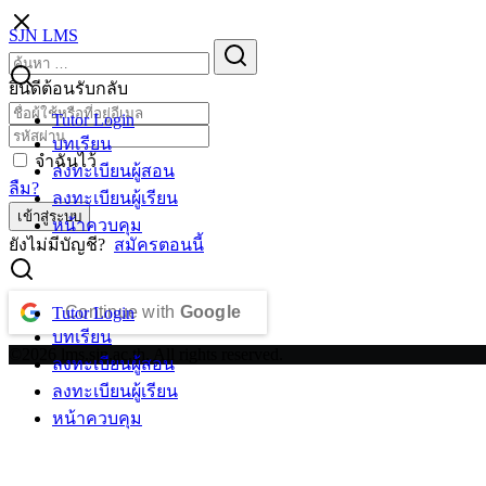
Skip
SJN LMS
to
Search
Search
content
for:
ยินดีต้อนรับกลับ
Tutor Login
บทเรียน
จำฉันไว้
ลงทะเบียนผู้สอน
ลืม?
ลงทะเบียนผู้เรียน
เข้าสู่ระบบ
หน้าควบคุม
ยังไม่มีบัญชี?
สมัครตอนนี้
Continue with
Google
Tutor Login
บทเรียน
©2026 lms.sjn.ac.th. All rights reserved.
ลงทะเบียนผู้สอน
ลงทะเบียนผู้เรียน
หน้าควบคุม