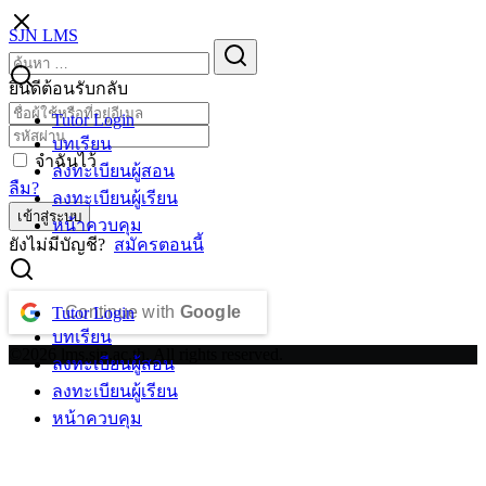
Skip
SJN LMS
to
Search
Search
content
for:
ยินดีต้อนรับกลับ
Tutor Login
บทเรียน
จำฉันไว้
ลงทะเบียนผู้สอน
ลืม?
ลงทะเบียนผู้เรียน
เข้าสู่ระบบ
หน้าควบคุม
ยังไม่มีบัญชี?
สมัครตอนนี้
Continue with
Google
Tutor Login
บทเรียน
©2026 lms.sjn.ac.th. All rights reserved.
ลงทะเบียนผู้สอน
ลงทะเบียนผู้เรียน
หน้าควบคุม