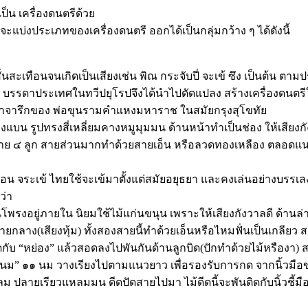
ป็น เครื่องดนตรีด้วย
ะแบ่งประเภทของเครื่องดนตรี ออกได้เป็นกลุ่มกว้าง ๆ ได้ดังนี้
สั่นสะเทือนจนเกิดเป็นเสียงเช่น พิณ กระจับปี่ จะเข้ ซึง เป็นต้น ต
บรรดาประเทศในทวีปยุโรปจึงได้นำไปดัดแปลง สร้างเครื่องดนต
ศิลาจารึกของ พ่อขุนรามคำแหงมหาราช ในสมัยกรุงสุโขทัย
ล่องแบน รูปทรงสี่เหลี่ยมคางหมูมุมมน ด้านหน้าทำเป็นช่อง ให้เ
้นสาย ๔ ลูก สายส่วนมากทำด้วยสายเอ็น หรือลวดทองเหลือง ตลอดแน
มือน จระเข้ ไทยใช้จะเข้มาตั้งแต่สมัยอยุธยา และคงเล่นอย่างบรร
ว่า
รงอยู่ภายใน นิยมใช้ไม้แก่นขนุน เพราะให้เสียงกังวาลดี ด้านล่างเป็
ยกลาง(เสียงทุ้ม) ทั้งสองสายนี้ทำด้วยเอ็นหรือไหมฟั่นเป็นเกลียว 
ับ “หย่อง” แล้วสอดลงไปพันกันด้านลูกบิด(ปักทำด้วยไม้หรืองา) สา
า “นม” ๑๑ นม วางเรียงไปตามแนวยาว เพื่อรองรับการกด จากนิ้วมือ
อนกลม ปลายเรียวแหลมมน ดีดปัดสายไปมา ไม้ดีดนี้จะพันติดกับนิ้วชี