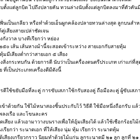
ับตั้งแต่ลูกบิด ไปถึงปลายคัน ทวนล่างนับตั้งแต่ลูกบิดลงมาที่ตั
ไหมฟั่นเป็นเกลียว หรือทำด้วยเอ็นผูกคล้องปลายทวนล่างสุด ลูกบนสำ
้คู่เสียงสายเปล่าชัดเจน
งกังวาล บางทีเรียกว่า หย่อง
ณ ๒๕๐ เส้น เส้นหางม้านี้จะสอดเข้าระหว่าง สายเอกกับสายทุ้ม
้มมีเสียงต่ำกว่าสายเอก ๕ เสียง
ิ่งกระทบกัน ด้วยการตี นับว่าเป็นเครื่องดนตรีประเภท เก่าแก่ที่สุดท
่เป็นประเภทเครื่องตีมีดังนี้
ตีใช้ขยับมือที่ละคู่ การขับเสภาใช้กรับสองคู่ ถือมือละคู่ ผู้ขับเสภ
ด้วยกัน ใช้ไม้หนาสองชิ้นประกับไว้ วิธีตี ใช้มือหนึ่งถือกรับ แล
นเพลงเรือ และโขนละคร
เสียง แล้วเอามาวางบนรางเพื่อให้อุ้มเสียงได้ แล้วใช้เชือกร้อยไม้
ียกว่า ระนาดเอก ที่ให้เสียง นุ่ม ทุ้ม เรียกว่า ระนาดทุ้ม
ได้เสียงเกรียวกราว นิยมทำด้วยไม้แก่น ลูกระนาดมี ๒๑ ลูก ลูกที่ ๒๑