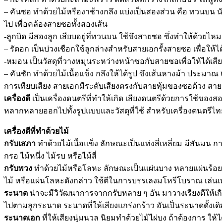
– คันซอ ทำด้วยไม้หรืองาช้างกลึง แบ่งเป็นสองส่วน คือ ทวนบน น
ไป เพื่อคล้องสายซอทั้งสองเส้น
-ลูกบิด มีสองลูก เสียบอยู่ที่ทวนบน ใช้ขึงสายซอ ซึ่งทำให้ด้วย
– รัดอก เป็นบ่วงเชือกใช้ลูกล่างสำหรับสายเอกรั้งสายซอ เพื่อให้ได
-หมอน เป็นวัสดุที่วางหมุนระหว่างหน้าซอกับสายซอเพื่อให้ได้เสีย
– คันชัก ทำด้วยไม้เนื้อแข็ง กลึงให้ได้รูป ขึงเส้นหางม้า ประมา
การเทียบเสียง สายเอกมีระดับเสียงตรงกับสายทุ้มของซอด้วง สายทุ
เครื่องตี
เป็นเครื่องดนตรีที่ทำให้เกิด เสียงดนตรีด้วยการใช้ของสองส
หลากหลายออกไปทั้งรูปแบบและวัสดุที่ใช้ สำหรับเครื่องดนตรีไทย ที
เครื่องตีที่ทำด้วยไม้
กรับเสภา
ทำด้วยไม้เนื้อแข็ง ลักษณะเป็นแท่งสี่เหลี่ยม มีสันมน การ
กรอ ไม้หนึ่ง ไม้รบ หรือไม้สี่
กรับพวง
ทำด้วยไม้หรือโลหะ ลักษณะเป็นแผ่นบาง หลายแผ่นร้อยเข้า
ไม้ หรือแผ่นโลหะดังกล่าว ใช้ตีในการบรรเลงมโหรีโบราณ เล่
ระนาด
น่าจะมีวิวัฒนาการจากกรับหลาย ๆ อัน มาวางเรียงตีให้เกิด
ไปตามลูกระนาด ระนาดที่ให้เสียงแกร่งกร้าว อันเป็นระนาดดั้งเดิมเร
ระนาดเอก
ที่ให้เสียงนุ่มนวล นิยมทำด้วยไม้ไผ่บง ถ้าต้องการ ให้