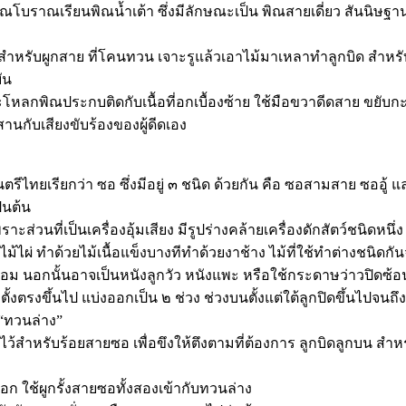
โบราณเรียนพิณน้ำเต้า ซึ่งมีลักษณะเป็น พิณสายเดี่ยว สันนิษฐา
้นสำหรับผูกสาย ที่โคนทวน เจาะรูแล้วเอาไม้มาเหลาทำลูกบิด สำหรับ
ัน
กะโหลกพิณประกบติดกับเนื้อที่อกเบื้องซ้าย ใช้มือขวาดีดสาย ขยับกะ
านกับเสียงขับร้องของผู้ดีดเอง
นตรีไทยเรียกว่า ซอ ซึ่งมีอยู่ ๓ ชนิด ด้วยกัน คือ ซอสามสาย ซออู้ 
็นต้น
ะส่วนที่เป็นเครื่องอุ้มเสียง มีรูปร่างคล้ายเครื่องดักสัตว์ชนิดหนึ่ง ท
ไม้ไผ่ ทำด้วยไม้เนื้อแข็งบางทีทำด้วยงาช้าง ไม้ที่ใช้ทำต่างชนิดกั
ลือม นอกนั้นอาจเป็นหนังลูกวัว หนังแพะ หรือใช้กระดาษว่าวปิดซ้อน
งตรงขึ้นไป แบ่งออกเป็น ๒ ช่วง ช่วงบนตั้งแต่ใต้ลูกปิดขึ้นไปจนถ
 “ทวนล่าง”
ูไว้สำหรับร้อยสายซอ เพื่อขึงให้ตึงตามที่ต้องการ ลูกบิดลูกบน สำหรั
อก ใช้ผูกรั้งสายซอทั้งสองเข้ากับทวนล่าง