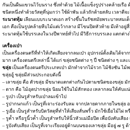
กันเป็นผืนแขวนไว้บนราง ซึ่งทำด้วย ไม้เนื้อแข็งรูปร่างคล้ายเรือ ด้
ชนิดหนึ่งทำด้วยวัสดุที่นุ่มกว่า ใช้ผ้าพัน แล้วถักด้ายสลับ เวลาตีจ
ระนาดทุ้ม
เลียนแบบระนาดเอก สร้างขึ้นในรัชสมัยพระบาทสมเด็จ
เอก คือเป็นรูปคล้ายหีบไม้แต่เว้ากลาง มีโขนปิดหัวท้าย มีเท้าอยู่
ระนาดทุ้มใช้บรรเลงในวงปีพาทย์ทั่วไป มีวิธีการบรรเลง แตกต่าง
เครื่องเป่า
เป็นเครื่องดนตรีที่ทำให้เกิดเสียงจากลมเป่า อุปกรณ์ดั้งเดิมได้จา
มาก เครื่องดนตรีเหล่านี้ ได้แก่ ขลุ่ยชนิดต่าง ๆ ปี่ ชนิดต่าง ๆ แล
ขลุ่ย
เป็นเครื่องดนตรีประเภทเป่า มักทำจากไม้รวก ไม้ชิงชัน ไม้พะ
ขลุ่ยอู้ ขลุ่ยมีส่วนประกอบดังนี้
– เลาขลุ่ย คือ ตัวขลุ่ย มีขนาดแตกต่างกันไปตามชนิดของขลุ่ย ม
– ดาก คือ ไม้อุดปากขลุ่ย นิยมใช้ในไม้สักทอง เหลากลมให้คับแน
– รูเป่า เป็นรูสำหรับเป่าลมเข้าไป
– รูปากนกแก้ว เป็นรูที่เจาะร่องรับลม จากปลายดากภายในขลุ่ย อยู่ด้
– รูเยื่อ เป็นรูสำหรับบิดวัสดุที่ทำให้เสียงสั่นพริ้ว มักใช้เยื่อไม้ไผ่
– รูค้ำ หรือรูนิ้วค้ำ เป็นรูสำหรับให้นิ้วหัวแม่มือปิด เพื่อบังค
– รูบังคับเสียง เป็นรูที่เจาะเรียงอยู่ด้านบนของเลาขลุ่ย มีอยู่ ๗ รู ด