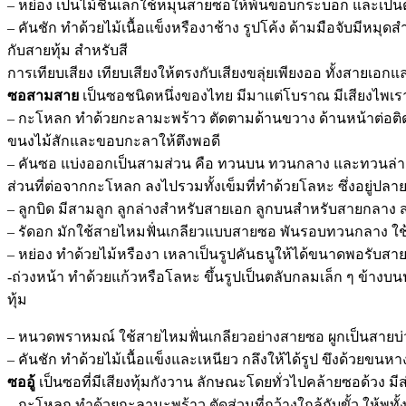
– หย่อง เป็นไม้ชิ้นเล็กใช้หมุนสายซอให้พ้นขอบกระบอก และเป็
– คันชัก ทำด้วยไม้เนื้อแข็งหรืองาช้าง รูปโค้ง ด้ามมือจับมีหมุ
กับสายทุ้ม สำหรับสี
การเทียบเสียง เทียบเสียงให้ตรงกับเสียงขลุ่ยเพียงออ ทั้งสายเอก
ซอสามสาย
เป็นซอชนิดหนึ่งของไทย มีมาแต่โบราณ มีเสียงไพเราะ 
– กะโหลก ทำด้วยกะลามะพร้าว ตัดตามด้านขวาง ด้านหน้าต่อติดกับ
ขนงไม้สักและขอบกะลาให้ตึงพอดี
– คันซอ แบ่งออกเป็นสามส่วน คือ ทวนบน ทวนกลาง และทวนล่าง
ส่วนที่ต่อจากกะโหลก ลงไปรวมทั้งเข็มที่ทำด้วยโลหะ ซึ่งอยู่ปลาย
– ลูกบิด มีสามลูก ลูกล่างสำหรับสายเอก ลูกบนสำหรับสายกลาง ส
– รัดอก มักใช้สายไหมฟั่นเกลียวแบบสายซอ พันรอบทวนกลาง ใช้ร
– หย่อง ทำด้วยไม้หรืองา เหลาเป็นรูปคันธนูให้ได้ขนาดพอรับส
-ถ่วงหน้า ทำด้วยแก้วหรือโลหะ ขึ้นรูปเป็นตลับกลมเล็ก ๆ ข้างบนป
ทุ้ม
– หนวดพราหมณ์ ใช้สายไหมฟั่นเกลียวอย่างสายซอ ผูกเป็นสายบ่วง
– คันชัก ทำด้วยไม้เนื้อแข็งและเหนียว กลึงให้ได้รูป ขึงด้วยข
ซออู้
เป็นซอที่มีเสียงทุ้มกังวาน ลักษณะโดยทั่วไปคล้ายซอด้วง มีส
– กะโหลก ทำด้วยกะลามะพร้าว ตัดส่วนที่กว้างใกล้กับขั้ว ให้พูทั้