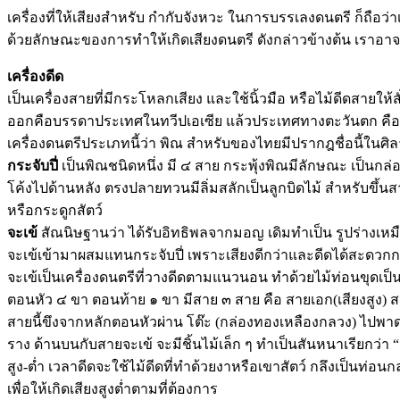
เครื่องที่ให้เสียงสำหรับ กำกับจังหวะ ในการบรรเลงดนตรี ก็ถือว่าเ
ด้วยลักษณะของการทำให้เกิดเสียงดนตรี ดังกล่าวข้างต้น เราอาจจ
เครื่องดีด
เป็นเครื่องสายที่มีกระโหลกเสียง และใช้นิ้วมือ หรือไม้ดีดสายให้
ออกคือบรรดาประเทศในทวีปเอเซีย แล้วประเทศทางตะวันตก คือ 
เครื่องดนตรีประเภทนี้ว่า พิณ สำหรับของไทยมีปรากฎชื่อนี้ใน
กระจับปี่
เป็นพิณชนิดหนึ่ง มี ๔ สาย กระพุ้งพิณมีลักษณะ เป็นก
โค้งไปด้านหลัง ตรงปลายทวนมีลิ่มสลักเป็นลูกบิดไม้ สำหรับขึ
หรือกระดูกสัตว์
จะเข้
สัณนิษฐานว่า ได้รับอิทธิพลจากมอญ เดิมทำเป็น รูปร่างเห
จะเข้เข้ามาผสมแทนกระจับปี่ เพราะเสียงดีกว่าและดีดได้สะดวกก
จะเข้เป็นเครื่องดนตรีที่วางดีดตามแนวนอน ทำด้วยไม้ท่อนขุดเป็นโพ
ตอนหัว ๔ ขา ตอนท้าย ๑ ขา มีสาย ๓ สาย คือ สายเอก(เสียงสูง) สา
สายนี้ขึงจากหลักตอนหัวผ่าน โต๊ะ (กล่องทองเหลืองกลวง) ไปพาดก
ราง ด้านบนกับสายจะเข้ จะมีชิ้นไม้เล็ก ๆ ทำเป็นสันหนาเรียกว่
สูง-ต่ำ เวลาดีดจะใช้ไม้ดีดที่ทำด้วยงาหรือเขาสัตว์ กลึงเป็นท่
เพื่อให้เกิดเสียงสูงต่ำตามที่ต้องการ