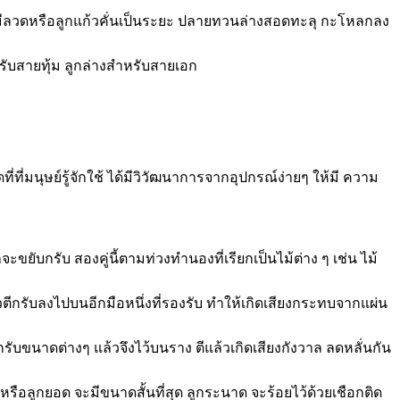
วคันมีลวดหรือลูกแก้วคั่นเป็นระยะ ปลายทวนล่างสอดทะลุ กะโหลกลง
หรับสายทุ้ม ลูกล่างสำหรับสายเอก
ี่ที่มนุษย์รู้จักใช้ ได้มีวิวัฒนาการจากอุปกรณ์ง่ายๆ ให้มี ความ
าจะขยับกรับ สองคู่นี้ตามท่วงทำนองที่เรียกเป็นไม้ต่าง ๆ เช่น ไม้
้วตีกรับลงไปบนอีกมือหนึ่งที่รองรับ ทำให้เกิดเสียงกระทบจากแผ่น
กรับขนาดต่างๆ แล้วจึงไว้บนราง ตีแล้วเกิดเสียงกังวาล ลดหลั่นกัน
 หรือลูกยอด จะมีขนาดสั้นที่สุด ลูกระนาด จะร้อยไว้ด้วยเชือกติด