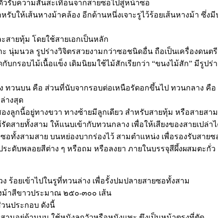
นตัวรับความสั่นสะเทือนจากสายซอไปสู่หน้าซอ
ดสำหรับให้เส้นหางม้าคล้อง อีกด้านหนึ่งเจาะรูไว้ร้อยเส้นหางม้า 
และสายทุ้ม โดยใช้สายเอกเป็นหลัก
นุ่มนวล รูปร่างวิจิตรสวยงามกว่าซอชนิดอื่น ถือเป็นเครื่องดนตรีช
กรอบไม้เนื้อแข็ง เดิมนิยมใช้ไม้สักเรียกว่า “ขนงไม้สัก” มีรูป
 ทวนบน คือ ส่วนที่นับจากรอบต่อเหนือรัดอกขึ้นไป ทวนกลาง คื
ล่างสุด
องลูกนี้อยู่ทางขวา ทางซ้ายมีลูกเดียว สำหรับสายทุ้ม หรือสายสาม
ัดสายทั้งสาม ให้แนบเข้ากับทวนกลาง เพื่อให้เสียงของสายเปล่า
ายซอทั้งสามสาย บนหย่องบากร่องไว้ สามตำแหน่ง เพื่อรองรับสายซ
ระดับพลอยสีต่าง ๆ หรือถม หรือลงยา ภายในบรรจุสีผึ้งผสมตะกั่ว เพ
 ร้อยเข้าไปในรูที่ทวนล่าง เพื่อรั้งปมปลายสายซอทั้งสาม
นหางม้าสีขาวประมาณ ๒๕๐-๓๐๐ เส้น
่วนประกอบ ดังนี้
งสามอยู่ด้านบน ใช้หนังลูกวัวหรือหนังแพะ ขึงเป็นหน้าตรงที่ตัด