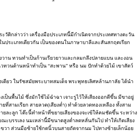
ามประวัติกล่าวว่า เครื่องมือประเภทนี้มีกำเนิดจากประเทศทางตะวัน
รีในประเภทเดียวกัน เป็นของตนในภาษาบาลีและสันสกฤตเรียก
สียงกังวาน ทวนทำเป็นก้านเรียวยาวและกลมกลึงปลายแบน และงอน
วทวนด้านหน้าทำเป็น “สะพาน” หรือ นม ปักทำด้วยไม้ เขาสัตว์
เลงเดียว ในรัชสมัยพระบาทสมเด็จ พระพุทธเลิศหล้านภาลัย ได้นำ
นพื้นไม้ ซึ่งมักใช้ไม้ฉำฉา เจาะรูไว้ให้เสียงออกดีขึ้น มีขาอยู่
สายที่สามเรียก สายลวด(เสียงต่ำ) ทำด้วยลวดทองเหลือง ทั้งสาม
ยละลูก โต๊ะนี้ทำหน้าที่ขยายเสียงของจะเข้ให้คมชัดขึ้น ระหว่าง
ขณะบรรเลง นมเหล่านี้มีขนาดสูงต่ำลดหลั่นกันไป ทำให้เกิดเสียง
้มือขวา ส่วนมือซ้ายใช้กดนิ้วบนสายถัดจากนม ไปทางซ้ายเล็กน้อย