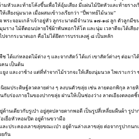
ามหัวและท้ายโค้งขึ้นเพื่อให้อุ้มเสียง มีแผ่นไม้ปิดหัวและท้ายรางเรีย
ะให้เสียงนุ่มนวล เมื่อผสมเข้าวงเรียกว่า “ปี่พาทย์ไม้นวม”
 พระจอมเกล้าเจ้าอยู่หัว ลูกระนาดมีจำนวน ๑๗-๑๘ ลูก ตัวลูกม
สี่มุมราง ไม้ตีตอนปลายใช้ผ้าพันพอกให้โต และนุ่ม เวลาตีจะได้เสียงท
ไปจากระนาดเอก คือไม่ได้ยึดการบรรเลงคู่ ๘ เป็นหลัก
กพืช ได้แก่หลอดไม้ต่าง ๆ และจากสัตว์ ได้แก่ เขาสัตว์ต่างๆ ต่อมาได
ะแคน เป็นต้น
ยูง และงาช้าง แต่ที่ทำจากไม้รวกจะให้เสียงนุ่มนวล ไพเราะกว่า ขลุ
ักนิยมประดิษฐ์ลวดลายต่าง ๆ ลงบนตัวขลุ่ย เช่น ลายดอกพิกุล ลาย
่นกับร่องภายในของปากขลุ่ย ฝานให้เป็นช่องว่าง ลาดเอียงตลอดชิ้
านเดียวกับรูเป่า อยู่สุดปลายดากพอดี เป็นรูปสี่เหลี่ยมผืนผ้า รูปาก
 หรือเยื่อหัวหอมปิด อยู่ด้านขวามือ
ับเสียง และประคองเลาขลุ่ยขณะเป่า อยู่ด้านล่างเลาขลุ่ย ต่อจากรูปา
้วยกัน