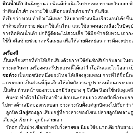
พิณน้ำเต้า
สันนิษฐานว่า พิณมีกำเนิดในประเทศ ทางตะวันออก พิณ
ว่าพิณน้ำเต้า เพราะใช้ เปลือกผลน้ำเต้ามาทำ คันพิณ
ที่เรียกว่า ทวน ทำด้วยไม้เหลา ให้ปลายข้างหนึ่ง เรียวงอนโค้งขึ
ทำด้วยเส้นหวาย ต่อมาใช้เส้นไหม และใช้ลวดทองเหลืองในปัจจุบ
การดีดพิณน้ำเต้า ปกติผู้ดีดจะไม่สวมเสื้อ ใช้มือซ้ายจับทวน เอา
ใช้นิ้วมือซ้ายช่วยกดหรือเผยอ เพื่อให้สายตึงหย่อน การดีดจะประส
เครื่องสี
เป็นเครื่องสายที่ทำให้เกิดเสียงด้วยการใช้คันชักสีเข้ากับสายในด
ทางตะวันตก เครื่องดนตรีประเภทนี้ได้แก่ ไวโอลินและไวโอลา เป
ซอด้วง
เป็นซอชนิดหนึ่งของไทย ให้เสียงสูงแหลม การที่ได้ชื่อนี้เพรา
– กระบอก เป็นส่วนที่อุ้มเสียงให้เกิดกังวาน รูปร่างเหมือนกระบอก
เป็นต้น ด้านหน้าของกระบอกมีวัสดุบาง ๆ ขึงปิด นิยมใช้หนังงูเห
– คันซอ ทำด้วยไม้หรืองาช้าง ลักษณะกลมยาว สอดปักที่กระบอกตั้
ไปทางด้านเปิดของกระบอก ช่วงล่วงนับตั้งแต่ลูกบิดลงไปเรียกว่า
– ลูกบิด มีอยู่สองลูก เสียบอยู่ที่ช่วงล่างของโขน ปลายลูกบิดเจาะร
เสียงสูง เรียกว่า ลูกบิดสายเอก
– รัดอก เป็นบ่วงเชือกสำหรับรั้งสายซอ นิยมใช้ขนาดเดียวกับสายเ