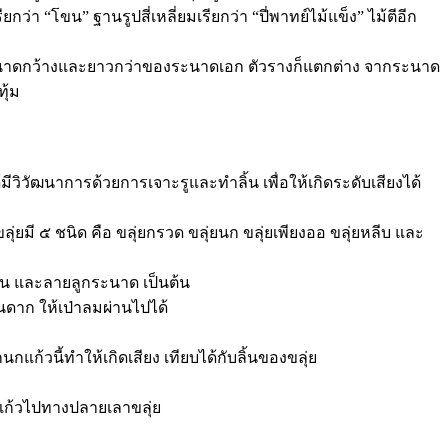
กว่า “โขน” ฐานรูปสี่เหลี่ยมเรียกว่า “ปี่พาทย์ไม้แข็ง” ไม้ตีอีก
ีขนาดกว้างและยาวกว่าของระนาดเอก ตัวรางก็แตกต่าง จากระนาด
ุ้ม
้มีวิวัฒนาการด้วยการเจาะรูและทำลิ้น เพื่อให้เกิดระดับเสียงได้
่ยมี ๕ ชนิด คือ ขลุ่ยกรวด ขลุ่ยนก ขลุ่ยเพียงออ ขลุ่ยหลีบ และ
หิน และลายลูกระนาด เป็นต้น
นดาก ให้เป่าลมผ่านไปได้
นกแก้วนี้ทำให้เกิดเสียง เทียบได้กับลิ้นของขลุ่ย
กนกแก้วไปทางปลายเลาขลุ่ย