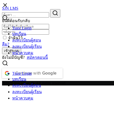
Skip
SJN LMS
to
Search
Search
content
for:
ยินดีต้อนรับกลับ
Tutor Login
บทเรียน
จำฉันไว้
ลงทะเบียนผู้สอน
ลืม?
ลงทะเบียนผู้เรียน
เข้าสู่ระบบ
หน้าควบคุม
ยังไม่มีบัญชี?
สมัครตอนนี้
Continue with
Google
Tutor Login
บทเรียน
©2026 lms.sjn.ac.th. All rights reserved.
ลงทะเบียนผู้สอน
ลงทะเบียนผู้เรียน
หน้าควบคุม